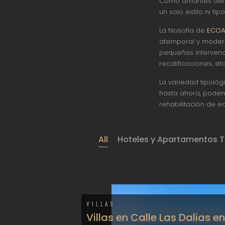
Como amantes del 
un solo estilo ni ti
La filosofía de
ECO
atemporal y modern
pequeñas intervenci
recalificaciones, etc.
La variedad tipológ
hasta ahora, podemo
rehabilitación de edi
All
Hoteles y Apartamentos T
VILLAS
Villas en Calle Las Dalias e