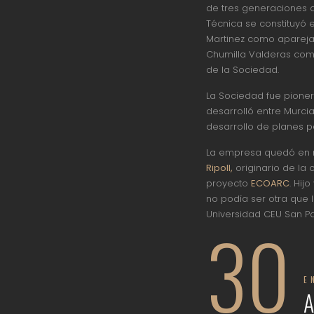
de tres generaciones d
Técnica se constituyó 
Martinez como aparejad
Chumilla Valderas como
de la Sociedad.
La Sociedad fue pioner
desarrolló entre Murci
desarrollo de planes p
La empresa quedó en
Ripoll,
originario de la
proyecto
ECOARC
. Hij
no podía ser otra que l
Universidad CEU San Pa
30
E
A