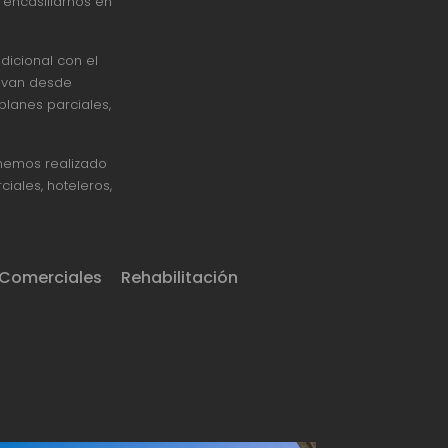
encasillarnos en
dicional con el
 van desde
planes parciales,
 hemos realizado
iales, hoteleros,
 Comerciales
Rehabilitación